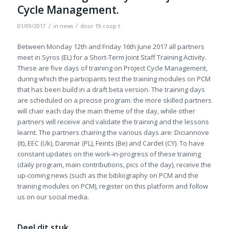
Cycle Management.
/
/
01/09/2017
in
news
door
19.coop t
Between Monday 12th and Friday 16th June 2017 all partners
meet in Syros (EL) for a Short-Term Joint Staff Training Activity.
These are five days of training on Project Cycle Management,
during which the participants test the training modules on PCM
that has been build in a draft beta version. The training days
are scheduled on a precise program: the more skilled partners
will chair each day the main theme of the day, while other
partners will receive and validate the training and the lessons
learnt. The partners chairing the various days are: Diciannove
(It), EEC (Uk), Danmar (PL), Feints (Be) and Cardet (CY). To have
constant updates on the work-in-progress of these training
(daily program, main contributions, pics of the day), receive the
up-coming news (such as the bibliography on PCM and the
training modules on PCM), register on this platform and follow
us on our social media.
Deel dit stuk