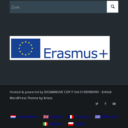
Hosted & powered by
DICIANNOVE COP
P.IVA 01590980999 -
Enfold
WordPress Theme by Kriesi
Nederlands
English
Français
Ελληνικα
Italiano
polski