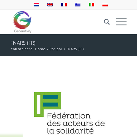
FNARS (FR)
You are here:
Home
/
Εταίροι
/
FNARS (FR)