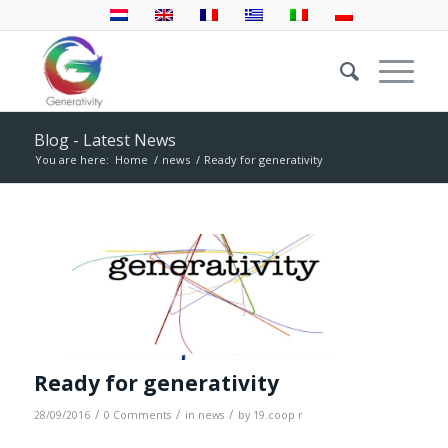
Blog - Latest News
You are here:
Home
/
news
/
Ready for generativity
Ready for generativity
/
/
/
28/09/2016
0 Comments
in
news
by
19.coop r