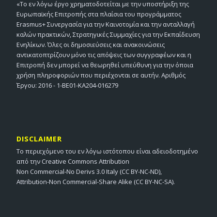
«Το εν λόγω έργο χρηματοδοτείται με την υποστήριξη της
Ευρωπαϊκής Επιτροπής στα πλαίσια του προγράμματος
Erasmus+ Συνεργασία για την Καινοτομία και την ανταλλαγή
καλών πρακτικών, Στρατηγικές Συμμαχίες για την Εκπαίδευση
Ενηλίκων. Όλες οι δημοσιεύσεις και ανακοινώσεις
αντικατοπτρίζουν μόνο τις απόψεις των συγγραφέων και η
Επιτροπή δεν μπορεί να θεωρηθεί υπεύθυνη για την όποια
χρήση πληροφοριών που περιέχονται σε αυτήν. Αριθμός
Έργου: 2016 - 1-BE01-KA204-016279
DISCLAIMER
Το περιεχόμενο του εν λόγω ιστότοπου είναι αδειοδοτημένο
από την Creative Commons Attribution
Non Commercial-No Derivs 3.0 Italy (CC BY-NC-ND),
Attribution-Non Commercial-Share Alike (CC BY-NC-SA).