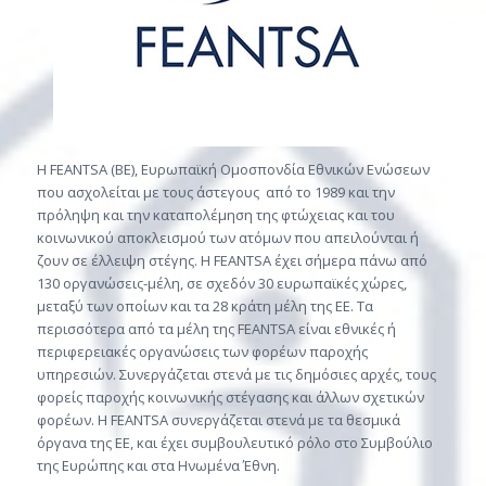
Η FEANTSA (BE), Ευρωπαϊκή Ομοσπονδία Εθνικών Ενώσεων
που ασχολείται με τους άστεγους από το 1989 και την
πρόληψη και την καταπολέμηση της φτώχειας και του
κοινωνικού αποκλεισμού των ατόμων που απειλούνται ή
ζουν σε έλλειψη στέγης. Η FEANTSA έχει σήμερα πάνω από
130 οργανώσεις-μέλη, σε σχεδόν 30 ευρωπαϊκές χώρες,
μεταξύ των οποίων και τα 28 κράτη μέλη της ΕΕ. Τα
περισσότερα από τα μέλη της FEANTSA είναι εθνικές ή
περιφερειακές οργανώσεις των φορέων παροχής
υπηρεσιών. Συνεργάζεται στενά με τις δημόσιες αρχές, τους
φορείς παροχής κοινωνικής στέγασης και άλλων σχετικών
φορέων. Η FEANTSA συνεργάζεται στενά με τα θεσμικά
όργανα της ΕΕ, και έχει συμβουλευτικό ρόλο στο Συμβούλιο
της Ευρώπης και στα Ηνωμένα Έθνη.