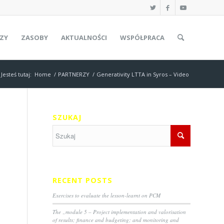
ZY
ZASOBY
AKTUALNOŚCI
WSPÓŁPRACA
Jesteś tutaj:
Home
/
PARTNERZY
/
Generativity LTTA in Syros – Video
SZUKAJ
RECENT POSTS
Exercises to evaluate the lesson-learnt on PCM
The „module 5 – Project implementation and valorisation
of results; finance and budgeting; and monitoring and