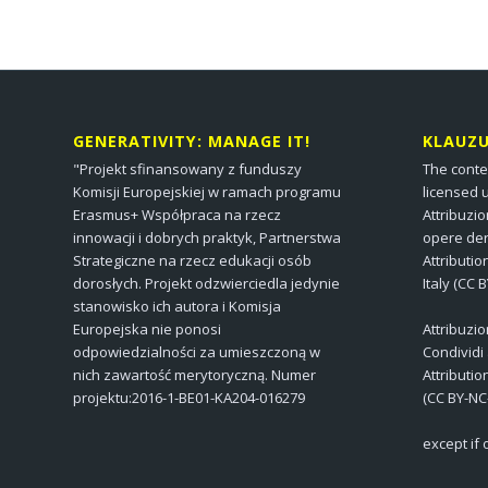
GENERATIVITY: MANAGE IT!
KLAUZ
"Projekt sfinansowany z funduszy
The conte
Komisji Europejskiej w ramach programu
licensed 
Erasmus+ Współpraca na rzecz
Attribuzi
innowacji i dobrych praktyk, Partnerstwa
opere der
Strategiczne na rzecz edukacji osób
Attributi
dorosłych. Projekt odzwierciedla jedynie
Italy (CC 
stanowisko ich autora i Komisja
Europejska nie ponosi
Attribuzi
odpowiedzialności za umieszczoną w
Condividi
nich zawartość merytoryczną. Numer
Attributi
projektu:2016-1-BE01-KA204-016279
(CC BY-NC
except if