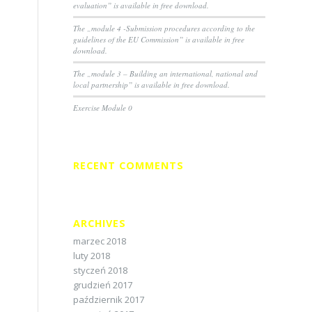
evaluation” is available in free download.
The „module 4 -Submission procedures according to the
guidelines of the EU Commission” is available in free
download.
The „module 3 – Building an international, national and
local partnership” is available in free download.
Exercise Module 0
RECENT COMMENTS
ARCHIVES
marzec 2018
luty 2018
styczeń 2018
grudzień 2017
październik 2017