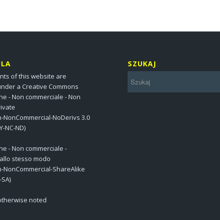
ULA
SZUKAJ
nts of this website are
under a Creative Commons
one - Non commerciale - Non
ivate
on-NonCommercial-NoDerivs 3.0
BY-NC-ND)
one - Non commerciale -
 allo stesso modo
on-NonCommercial-ShareAlike
-SA)
 otherwise noted