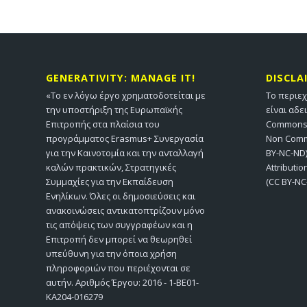
GENERATIVITY: MANAGE IT!
DISCLA
«Το εν λόγω έργο χρηματοδοτείται με
Το περιε
την υποστήριξη της Ευρωπαϊκής
είναι αδε
Επιτροπής στα πλαίσια του
Commons A
προγράμματος Erasmus+ Συνεργασία
Non Comme
για την Καινοτομία και την ανταλλαγή
BY-NC-ND)
καλών πρακτικών, Στρατηγικές
Attributi
Συμμαχίες για την Εκπαίδευση
(CC BY-NC
Ενηλίκων. Όλες οι δημοσιεύσεις και
ανακοινώσεις αντικατοπτρίζουν μόνο
τις απόψεις των συγγραφέων και η
Επιτροπή δεν μπορεί να θεωρηθεί
υπεύθυνη για την όποια χρήση
πληροφοριών που περιέχονται σε
αυτήν. Αριθμός Έργου: 2016 - 1-BE01-
KA204-016279