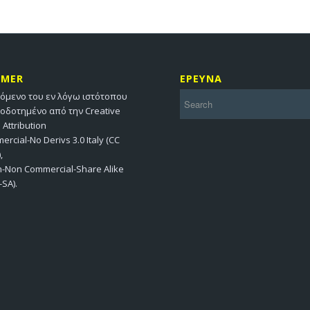
IMER
ΕΡΕΥΝΑ
χόμενο του εν λόγω ιστότοπου
ιοδοτημένο από την Creative
ttribution
rcial-No Derivs 3.0 Italy (CC
,
on-Non Commercial-Share Alike
-SA).