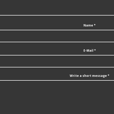
Name
*
E-Mail
*
Write a short message
*