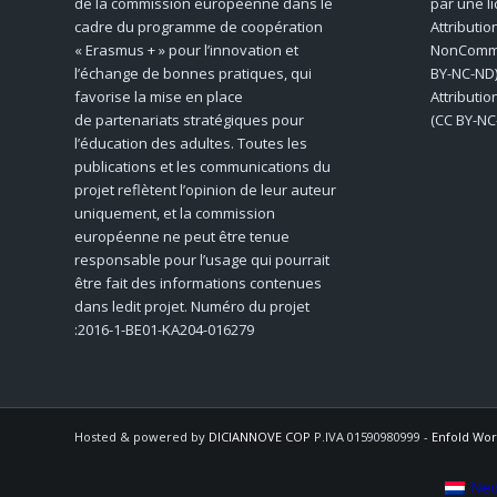
de la commission européenne dans le
par une l
cadre du programme de coopération
Attributio
« Erasmus + » pour l’innovation et
NonCommer
l’échange de bonnes pratiques, qui
BY-NC-ND)
favorise la mise en place
Attributi
de partenariats stratégiques pour
(CC BY-NC
l’éducation des adultes. Toutes les
publications et les communications du
projet reflètent l’opinion de leur auteur
uniquement, et la commission
européenne ne peut être tenue
responsable pour l’usage qui pourrait
être fait des informations contenues
dans ledit projet. Numéro du projet
:2016-1-BE01-KA204-016279
Hosted & powered by
DICIANNOVE COP
P.IVA 01590980999 -
Enfold Wor
Ned