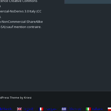
icence Creative Commons
n
cial-NoDerivs 3.0 Italy (CC
,
on-NonCommercial-ShareAlike
-SA) sauf mention contraire.
dPress Theme by Kriesi
erlands
English
Français
Ελληνικα
Italiano