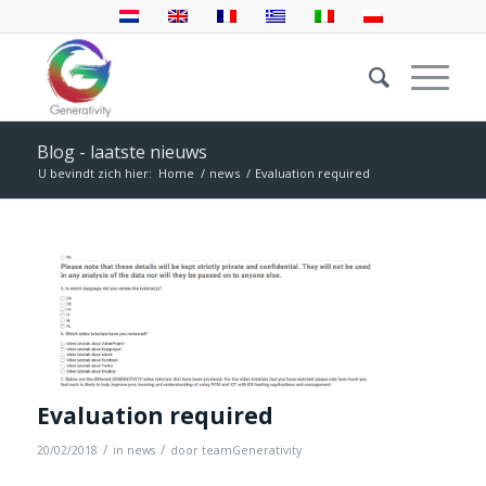
Blog - laatste nieuws
U bevindt zich hier:
Home
/
news
/
Evaluation required
Evaluation required
/
/
20/02/2018
in
news
door
teamGenerativity