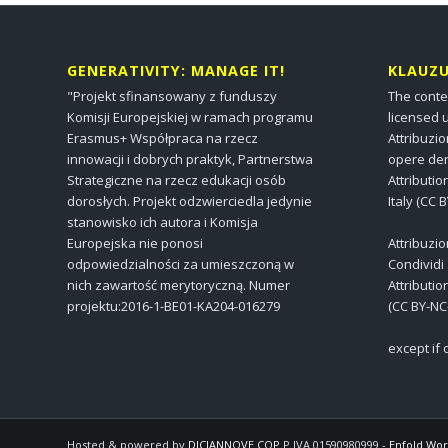
GENERATIVITY: MANAGE IT!
KLAUZ
"Projekt sfinansowany z funduszy
The conte
Komisji Europejskiej w ramach programu
licensed 
Erasmus+ Współpraca na rzecz
Attribuzi
innowacji i dobrych praktyk, Partnerstwa
opere der
Strategiczne na rzecz edukacji osób
Attributi
dorosłych. Projekt odzwierciedla jedynie
Italy (CC 
stanowisko ich autora i Komisja
Europejska nie ponosi
Attribuzi
odpowiedzialności za umieszczoną w
Condividi
nich zawartość merytoryczną. Numer
Attributi
projektu:2016-1-BE01-KA204-016279
(CC BY-NC
except if
Hosted & powered by
DICIANNOVE COP
P.IVA 01590980999 -
Enfold Wor