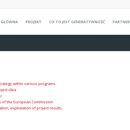
 GŁÓWNA
PROJEKT
CO TO JEST GENERATYWNOŚĆ
PARTNER
strategy within various programs
oject idea
ip
es of the European Commission
tion, exploitation of project results