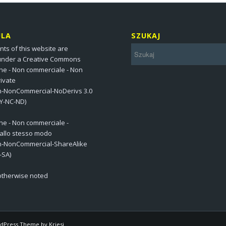
ULA
SZUKAJ
nts of this website are
under a Creative Commons
one - Non commerciale - Non
ivate
on-NonCommercial-NoDerivs 3.0
BY-NC-ND)
one - Non commerciale -
 allo stesso modo
on-NonCommercial-ShareAlike
-SA)
 otherwise noted
dPress Theme by Kriesi