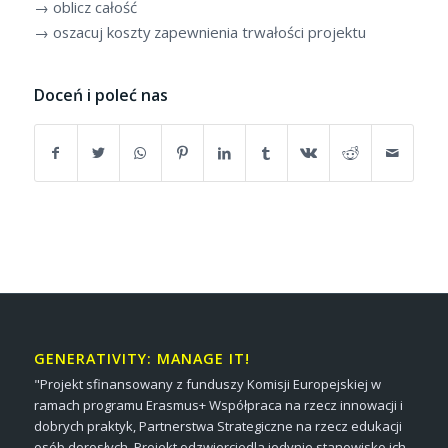
→ oblicz całość
→ oszacuj koszty zapewnienia trwałości projektu
Doceń i poleć nas
GENERATIVITY: MANAGE IT!
"Projekt sfinansowany z funduszy Komisji Europejskiej w
ramach programu Erasmus+ Współpraca na rzecz innowacji i
dobrych praktyk, Partnerstwa Strategiczne na rzecz edukacji
osób dorosłych. Projekt odzwierciedla jedynie stanowisko ich