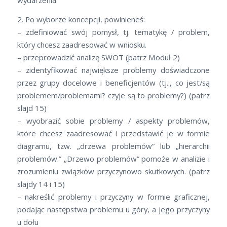
wydarzenia
2. Po wyborze koncepcji, powinieneś:
– zdefiniować swój pomysł, tj. tematykę / problem,
który chcesz zaadresować w wniosku.
– przeprowadzić analizę SWOT (patrz Moduł 2)
– zidentyfikować największe problemy doświadczone
przez grupy docelowe i beneficjentów (tj.:, co jest/są
problemem/problemami? czyje są to problemy?) (patrz
slajd 15)
– wyobrazić sobie problemy / aspekty problemów,
które chcesz zaadresować i przedstawić je w formie
diagramu, tzw. „drzewa problemów” lub „hierarchii
problemów.” „Drzewo problemów” pomoże w analizie i
zrozumieniu związków przyczynowo skutkowych. (patrz
slajdy 14 i 15)
– nakreślić problemy i przyczyny w formie graficznej,
podając następstwa problemu u góry, a jego przyczyny
u dołu