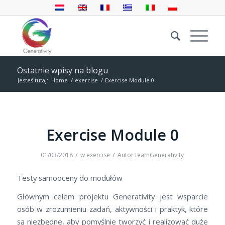
Ostatnie wpisy na blogu
Jesteś tutaj:
Home
/
exercise
/
Exercise Module 0
Exercise Module 0
/
/
01/03/2018
w
exercise
Autor
teamGenerativity
Testy samooceny do modułów
Głównym celem projektu Generativity jest wsparcie
osób w zrozumieniu zadań, aktywności i praktyk, które
są niezbędne, aby pomyślnie tworzyć i realizować duże