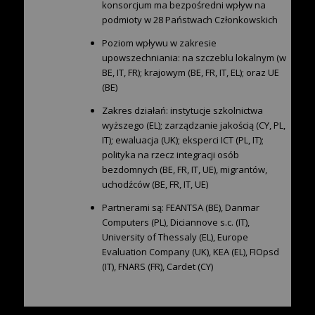
konsorcjum ma bezpośredni wpływ na
podmioty w 28 Państwach Członkowskich
Poziom wpływu w zakresie
upowszechniania: na szczeblu lokalnym (w
BE, IT, FR); krajowym (BE, FR, IT, EL); oraz UE
(BE)
Zakres działań: instytucje szkolnictwa
wyższego (EL); zarządzanie jakością (CY, PL,
IT); ewaluacja (UK); eksperci ICT (PL, IT);
polityka na rzecz integracji osób
bezdomnych (BE, FR, IT, UE), migrantów,
uchodźców (BE, FR, IT, UE)
Partnerami są: FEANTSA (BE), Danmar
Computers (PL), Diciannove s.c. (IT),
University of Thessaly (EL), Europe
Evaluation Company (UK), KEA (EL), FIOpsd
(IT), FNARS (FR), Cardet (CY)