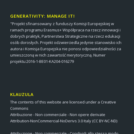
GENERATIVITY: MANAGE IT!
"Projekt sfinansowany z funduszy Komisji Europejskiej w
ramach programu Erasmus+ Współpraca na rzecz innowacji i
dobrych praktyk, Partnerstwa Strategiczne na rzecz edukacji
osób dorosłych. Projekt odzwierciedla jedynie stanowisko ich
autora i Komisja Europejska nie ponosi odpowiedzialności za
umieszczoną w nich zawartość merytoryczną. Numer
projektu:2016-1-BE01-KA204-016279
KLAUZULA
The contents of this website are licensed under a Creative
Commons
Attribuzione - Non commerciale - Non opere derivate
Attribution-NonCommercial-NoDerivs 3.0 Italy (CC BY-NC-ND)
Attribuzione - Non commerciale - Condividi allo stesso modo