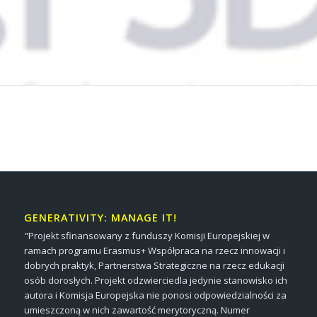
GENERATIVITY: MANAGE IT!
"Projekt sfinansowany z funduszy Komisji Europejskiej w
ramach programu Erasmus+ Współpraca na rzecz innowacji i
dobrych praktyk, Partnerstwa Strategiczne na rzecz edukacji
osób dorosłych. Projekt odzwierciedla jedynie stanowisko ich
autora i Komisja Europejska nie ponosi odpowiedzialności za
umieszczoną w nich zawartość merytoryczną. Numer