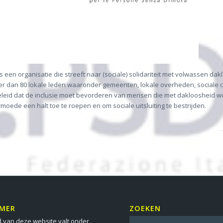
is een organisatie die streeft naar (sociale) solidariteit met volwassen da
lt meer dan 80 lokale leden waaronder gemeenten, lokale overheden, socia
 beleid dat de inclusie moet bevorderen van mensen die met dakloosheid
rmoede een halt toe te roepen en om sociale uitsluiting te bestrijden.
IMER
ZOEKEN
 van deze website valt onder