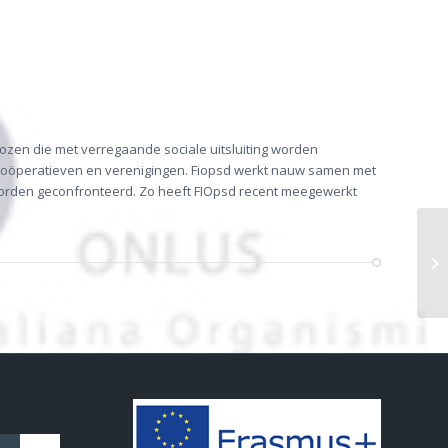
klozen die met verregaande sociale uitsluiting worden
le coöperatieven en verenigingen. Fiopsd werkt nauw samen met
 worden geconfronteerd. Zo heeft FIOpsd recent meegewerkt