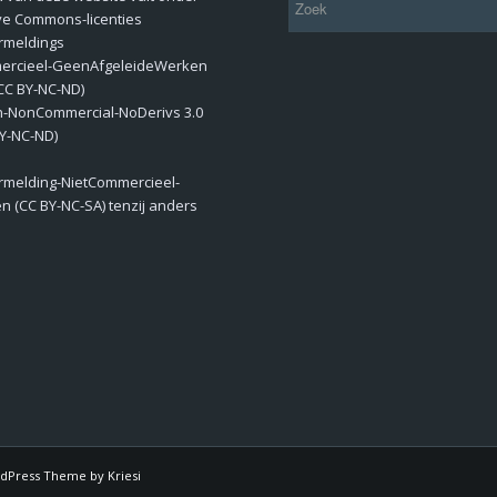
ve Commons-licenties
meldings
ercieel-GeenAfgeleideWerken
 (CC BY-NC-ND)
on-NonCommercial-NoDerivs 3.0
BY-NC-ND)
melding-NietCommercieel-
en (CC BY-NC-SA) tenzij anders
dPress Theme by Kriesi