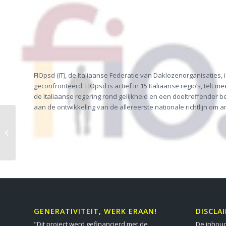
FIOpsd (IT), de Italiaanse Federatie van Daklozenorganisaties, 
geconfronteerd. FIOpsd is actief in 15 Italiaanse regio’s, te
de Italiaanse regering rond gelijkheid en een doeltreffender
aan de ontwikkeling van de allereerste nationale richtlijn om a
DICIANNOVE COOP (IT)
GENERATIVITEIT, WERK ERAAN!
DISCLA
"Dit project werd gefinancierd met de
De inhoud