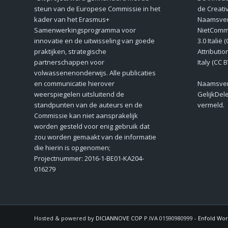
steun van de Europese Commissie in het
de Creati
kader van het Erasmus+
Naamsver
Samenwerkingsprogramma voor
NietComm
innovatie en de uitwisseling van goede
3.0 Italië
praktijken, strategische
Attributi
partnerschappen voor
Italy (CC 
volwassenenonderwijs. Alle publicaties
en communicatie hierover
Naamsver
weerspiegelen uitsluitend de
GelijkDel
standpunten van de auteurs en de
vermeld.
Commissie kan niet aansprakelijk
worden gesteld voor enig gebruik dat
zou worden gemaakt van de informatie
die hierin is opgenomen;
Projectnummer: 2016-1-BE01-KA204-
016279
Hosted & powered by
DICIANNOVE COP
P.IVA 01590980999 -
Enfold Wor