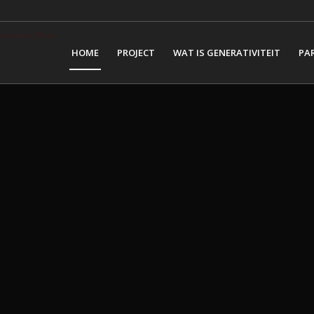
rnet_eklsbxdjx__PM.mp4
HOME
PROJECT
WAT IS GENERATIVITEIT
PA