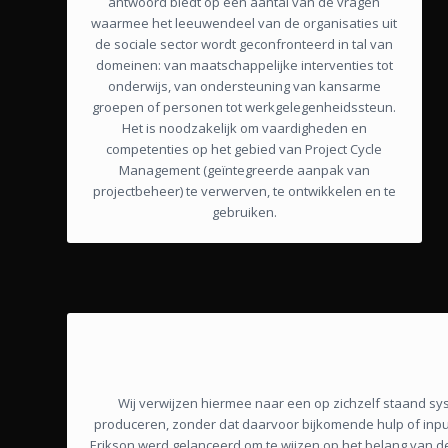
antwoord biedt op een aantal van de vragen
waarmee het leeuwendeel van de organisaties uit
de sociale sector wordt geconfronteerd in tal van
domeinen: van maatschappelijke interventies tot
onderwijs, van ondersteuning van kansarme
groepen of personen tot werkgelegenheidssteun.
Het is noodzakelijk om vaardigheden en
competenties op het gebied van Project Cycle
Management (geïntegreerde aanpak van
projectbeheer) te verwerven, te ontwikkelen en te
gebruiken.
Wij verwijzen hiermee naar een op zichzelf staand s
produceren, zonder dat daarvoor bijkomende hulp of input
Erikson werd gelanceerd om te wijzen op het belang van de