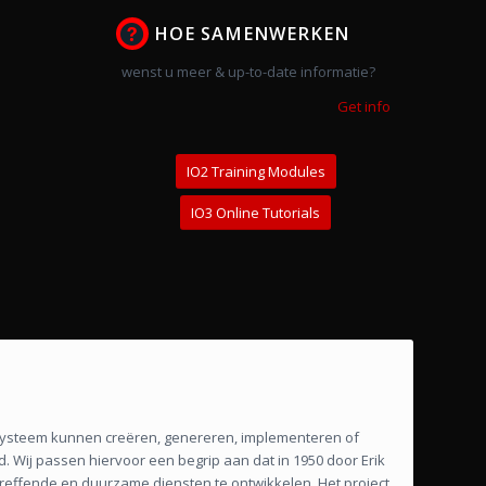
HOE SAMENWERKEN
wenst u meer & up-to-date informatie?
Get info
IO2 Training Modules
IO3 Online Tutorials
 systeem kunnen creëren, genereren, implementeren of
 Wij passen hiervoor een begrip aan dat in 1950 door Erik
treffende en duurzame diensten te ontwikkelen. Het project