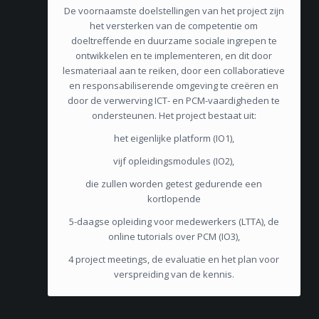
De voornaamste doelstellingen van het project zijn
het versterken van de competentie om
doeltreffende en duurzame sociale ingrepen te
ontwikkelen en te implementeren, en dit door
lesmateriaal aan te reiken, door een collaboratieve
en responsabiliserende omgeving te creëren en
door de verwerving ICT- en PCM-vaardigheden te
ondersteunen. Het project bestaat uit:
het eigenlijke platform (IO1),
vijf opleidingsmodules (IO2),
die zullen worden getest gedurende een
kortlopende
5-daagse opleiding voor medewerkers (LTTA), de
online tutorials over PCM (IO3),
4 project meetings, de evaluatie en het plan voor
verspreiding van de kennis.