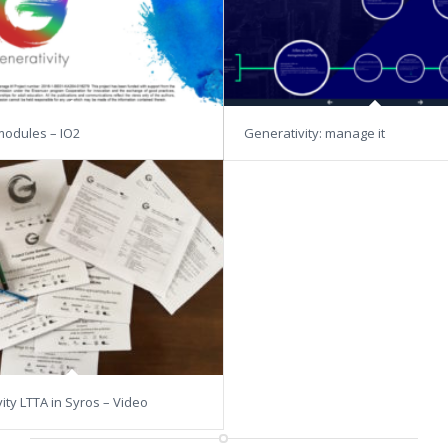
modules – IO2
Generativity: manage it
ity LTTA in Syros – Video