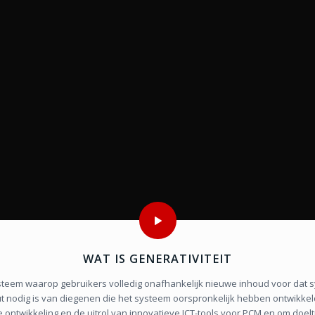
WAT IS GENERATIVITEIT
ysteem waarop gebruikers volledig onafhankelijk nieuwe inhoud voor dat
 nodig is van diegenen die het systeem oorspronkelijk hebben ontwikkeld.
 ontwikkeling en de uitrol van innovatieve ICT-tools voor PCM en om doel