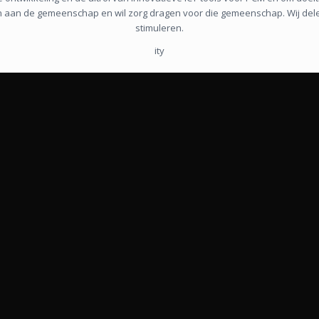
en aan de gemeenschap en wil zorg dragen voor die gemeenschap. Wij dele
stimuleren.
ity