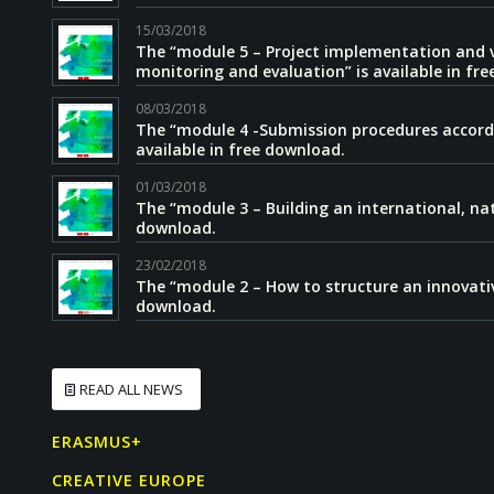
15/03/2018
The “module 5 – Project implementation and va
monitoring and evaluation” is available in fr
08/03/2018
The “module 4 -Submission procedures accordi
available in free download.
01/03/2018
The “module 3 – Building an international, nati
download.
23/02/2018
The “module 2 – How to structure an innovative
download.
READ ALL NEWS
ERASMUS+
CREATIVE EUROPE