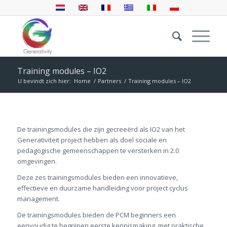
Training modules – IO2
U bevindt zich hier:
Home
/
Partners
/
Training modules – IO2
De trainingsmodules die zijn gecreeërd als IO2 van het
Generativiteit project hebben als doel sociale en
pedagogische gemeenschappen te versterken in 2.0
omgevingen.
Deze zes trainingsmodules bieden een innovatieve,
effectieve en duurzame handleiding voor project cyclus
management.
De trainingsmodules bieden de PCM beginners een
eenvoudig te begrijpen eerste kennismaking, met praktische