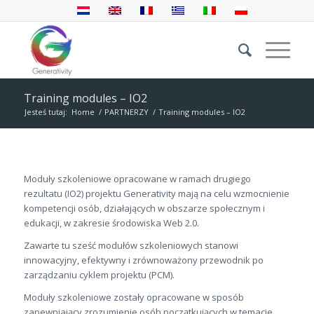
Training modules – IO2
Jesteś tutaj:
Home
/
PARTNERZY
/
Training modules – IO2
Moduły szkoleniowe opracowane w ramach drugiego
rezultatu (IO2) projektu Generativity mają na celu wzmocnienie
kompetencji osób, działających w obszarze społecznym i
edukacji, w zakresie środowiska Web 2.0.
Zawarte tu sześć modułów szkoleniowych stanowi
innowacyjny, efektywny i zrównoważony przewodnik po
zarządzaniu cyklem projektu (PCM).
Moduły szkoleniowe zostały opracowane w sposób
zapewniający zrozumienie osób początkujących w temacie