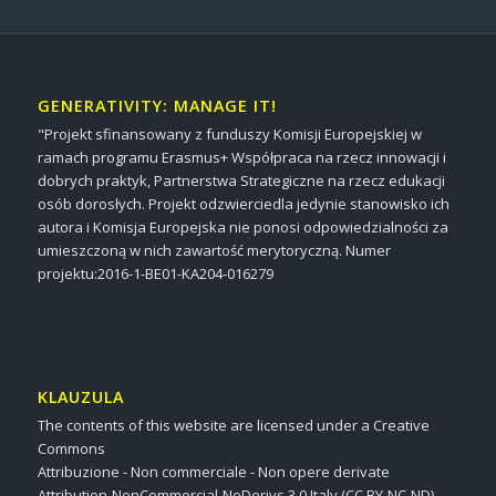
GENERATIVITY: MANAGE IT!
"Projekt sfinansowany z funduszy Komisji Europejskiej w
ramach programu Erasmus+ Współpraca na rzecz innowacji i
dobrych praktyk, Partnerstwa Strategiczne na rzecz edukacji
osób dorosłych. Projekt odzwierciedla jedynie stanowisko ich
autora i Komisja Europejska nie ponosi odpowiedzialności za
umieszczoną w nich zawartość merytoryczną. Numer
projektu:2016-1-BE01-KA204-016279
KLAUZULA
The contents of this website are licensed under a Creative
Commons
Attribuzione - Non commerciale - Non opere derivate
Attribution-NonCommercial-NoDerivs 3.0 Italy (CC BY-NC-ND)