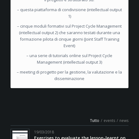
– questa piattaforma di condivisione (intellectual output
1)
– cinque moduli formativi sul Project Cycle Management
(intellectual output 2) che saranno testati durante una
formazione pilota di cinque giorni (Joint Staff Training
Event)
– una serie di tutorials online sul Project Cycle
Management (intellectual output 3)
– meeting di progetto per la gestione, la valutazione e la
disseminazione
Tutto
/
events
/
news
19/03/2018
Exercises to evaluate the lesson-learnt on