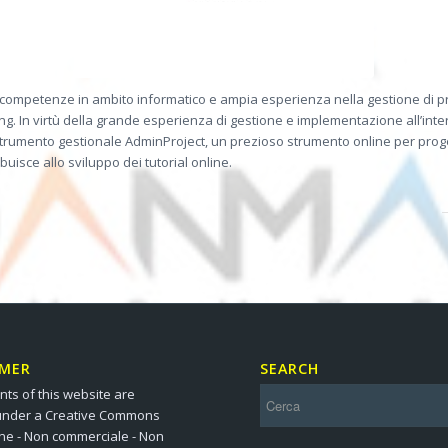
competenze in ambito informatico e ampia esperienza nella gestione di pro
arning. In virtù della grande esperienza di gestione e implementazione all’
strumento gestionale AdminProject, un prezioso strumento online per proget
isce allo sviluppo dei tutorial online.
IMER
SEARCH
nts of this website are
under a Creative Commons
one - Non commerciale - Non