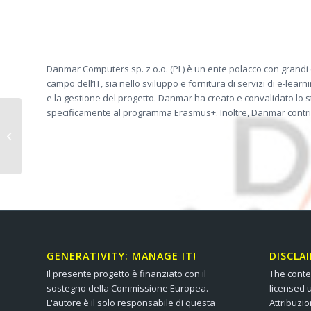
Danmar Computers sp. z o.o. (PL) è un ente polacco con grandi 
campo dell’IT, sia nello sviluppo e fornitura di servizi di e-le
e la gestione del progetto. Danmar ha creato e convalidato lo 
specificamente al programma Erasmus+. Inoltre, Danmar contribu
FEANTSA (BE)
GENERATIVITY: MANAGE IT!
DISCLA
Il presente progetto è finanziato con il
The conte
sostegno della Commissione Europea.
licensed 
L'autore è il solo responsabile di questa
Attribuzi