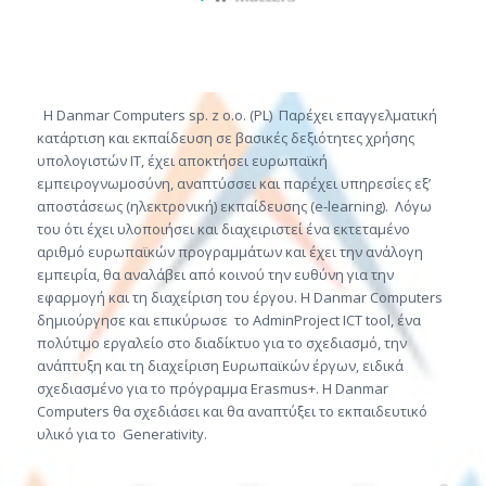
Η Danmar Computers sp. z o.o. (PL)
Παρέχει επαγγελματική
κατάρτιση και εκπαίδευση σε βασικές δεξιότητες χρήσης
υπολογιστών ΙΤ, έχει αποκτήσει ευρωπαϊκή
εμπειρογνωμοσύνη, αναπτύσσει και παρέχει υπηρεσίες εξ’
αποστάσεως (ηλεκτρονική) εκπαίδευσης (e-learning).
Λόγω
του ότι έχει υλοποιήσει και διαχειριστεί ένα εκτεταμένο
αριθμό ευρωπαϊκών προγραμμάτων και έχει την ανάλογη
εμπειρία, θα αναλάβει από κοινού την ευθύνη για την
εφαρμογή και τη διαχείριση του έργου. Η Danmar Computers
δημιούργησε και επικύρωσε
το AdminProject ICT tool, ένα
πολύτιμο εργαλείο στο διαδίκτυο για το σχεδιασμό, την
ανάπτυξη και τη διαχείριση Ευρωπαϊκών έργων, ειδικά
σχεδιασμένο για το πρόγραμμα Erasmus+. Η Danmar
Computers θα σχεδιάσει και θα αναπτύξει το εκπαιδευτικό
υλικό για το
Generativity.