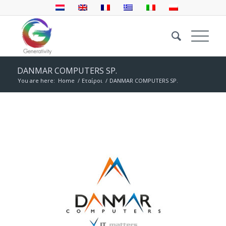
DANMAR COMPUTERS SP.
You are here:
Home
/
Εταίροι
/
DANMAR COMPUTERS SP.