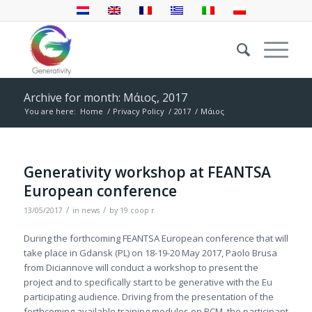
Archive for month: Μάιος, 2017
You are here:
Home
/
Privacy Policy
/
2017
/
Μάιος
Generativity workshop at FEANTSA
European conference
/
/
13/05/2017
in
news
by
19.coop r
During the forthcoming FEANTSA European conference that will
take place in Gdansk (PL) on 18-19-20 May 2017, Paolo Brusa
from Diciannove will conduct a workshop to present the
project and to specifically start to be generative with the Eu
participating audience. Driving from the presentation of the
forthcoming available training modules on PCM, the participant