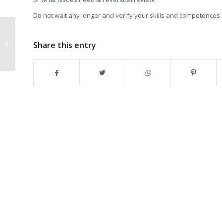
Do not wait any longer and verify your skills and competences
The “module 5 –
Project implementation
Share this entry
and valorisation of
results;...