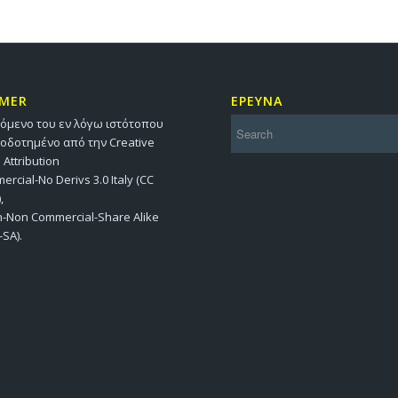
IMER
ΕΡΕΥΝΑ
χόμενο του εν λόγω ιστότοπου
ιοδοτημένο από την Creative
ttribution
rcial-No Derivs 3.0 Italy (CC
,
on-Non Commercial-Share Alike
-SA).