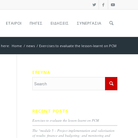
ΕΤΑΊΡΟΙ
ΠΗΓΕΣ
ΕΙΔΉΣΕΙΣ
ΣΥΝΕΡΓΑΣΙΑ
 here:
Home
/
news
/
Exercises to evaluate the lesson-learnt on PCM
ΕΡΕΥΝΑ
RECENT POSTS
Exercises to evaluate the lesson-learnt on PCM
The “module 5 – Project implementation and valorisation
of results; finance and budgeting; and monitoring and