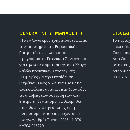
GENERATIVITY: MANAGE IT!
DISCLA
«Το εν λόγω έργο χρηματοδοτείται με
Το περιε
την υποστήριξη της Ευρωπαϊκής
είναι αδε
Επιτροπής στα πλαίσια του
Commons A
προγράμματος Erasmus+ Συνεργασία
Non Comme
για την Καινοτομία και την ανταλλαγή
BY-NC-ND)
καλών πρακτικών, Στρατηγικές
Attributi
Συμμαχίες για την Εκπαίδευση
(CC BY-NC
Ενηλίκων. Όλες οι δημοσιεύσεις και
ανακοινώσεις αντικατοπτρίζουν μόνο
τις απόψεις των συγγραφέων και η
Επιτροπή δεν μπορεί να θεωρηθεί
υπεύθυνη για την όποια χρήση
πληροφοριών που περιέχονται σε
αυτήν. Αριθμός Έργου: 2016 - 1-BE01-
KA204-016279