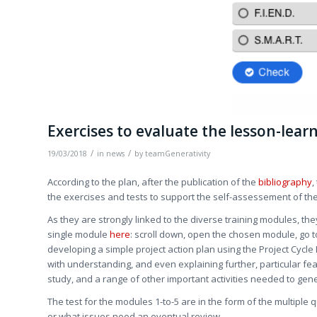
Exercises to evaluate the lesson-lea
/
/
19/03/2018
in
news
by
teamGenerativity
According to the plan, after the publication of the
bibliography
,
the exercises and tests to support the self-assessement of the
As they are strongly linked to the diverse training modules, th
single module
here
: scroll down, open the chosen module, go to
developing a simple project action plan using the Project Cycl
with understanding, and even explaining further, particular fea
study, and a range of other important activities needed to gen
The test for the modules 1-to-5 are in the form of the multiple q
or what issues need an eventual review.