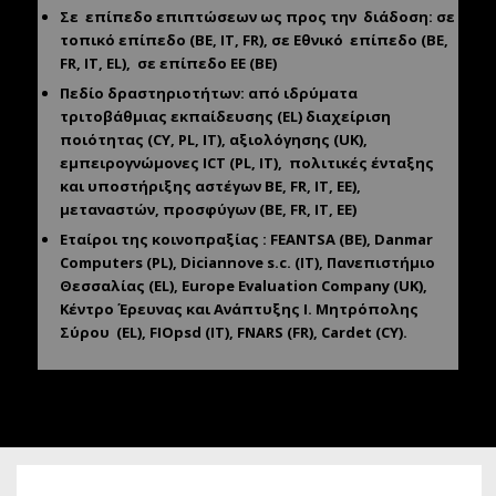
Σε
επίπεδο επιπτώσεων ως προς την
διάδοση: σε
τοπικό επίπεδο (BE, IT, FR), σε Εθνικό
επίπεδο (BE,
FR, IT, EL),
σε επίπεδο ΕΕ (BE)
Πεδίο δραστηριοτήτων: από ιδρύματα
τριτοβάθμιας εκπαίδευσης (EL) διαχείριση
ποιότητας (CY, PL, IT), αξιολόγησης (UK),
εμπειρογνώμονες ICT (PL, ΙΤ),
πολιτικές ένταξης
και υποστήριξης αστέγων BE, FR, IT, ΕΕ),
μεταναστών, προσφύγων (BE, FR, IT, ΕΕ)
Εταίροι της κοινοπραξίας : FEANTSA (BE), Danmar
Computers (PL), Diciannove s.c. (IT), Πανεπιστήμιο
Θεσσαλίας (EL), Europe Evaluation Company (UK),
Κέντρο Έρευνας και Ανάπτυξης Ι. Μητρόπολης
Σύρου
(EL), FIOpsd (IT), FNARS (FR), Cardet (CY).