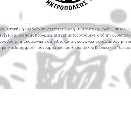
ρου Αστική μη Κερδοσκοπική Εταιρεία (Μη Κυβερνητική Οργάνωση ΜΚΟ), 
ετέχει και υλοποίει προγράμματα χρηματοδοτούμενα από την Ευρωπαϊκή 
 πρόσβασης, της κοινωνικής στήριξης και της κοινωνικής ενσωμάτωσης, 
ση και διαχείριση προγραμμάτων του Ευρωπαϊκού Κοινωνικού Ταμείου 