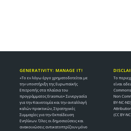
GENERATIVITY: MANAGE IT!
DISCLA
«Το εν λόγω έργο χρηματοδοτείται με
Το περιε
την υποστήριξη της Ευρωπαϊκής
είναι αδε
Επιτροπής στα πλαίσια του
Commons A
προγράμματος Erasmus+ Συνεργασία
Non Comme
για την Καινοτομία και την ανταλλαγή
BY-NC-ND)
καλών πρακτικών, Στρατηγικές
Attributi
Συμμαχίες για την Εκπαίδευση
(CC BY-NC
Ενηλίκων. Όλες οι δημοσιεύσεις και
ανακοινώσεις αντικατοπτρίζουν μόνο