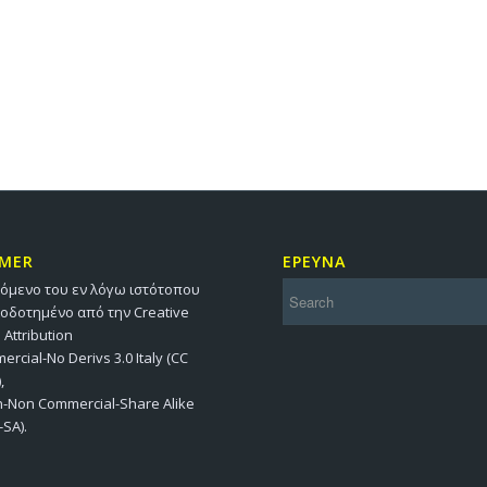
IMER
ΕΡΕΥΝΑ
χόμενο του εν λόγω ιστότοπου
ιοδοτημένο από την Creative
ttribution
rcial-No Derivs 3.0 Italy (CC
,
on-Non Commercial-Share Alike
-SA).