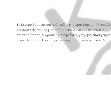
Το Κέντρο Έρευνας και Ανάπτυξης της Ιεράς Μητροπόλεως Σύ
κοινωφελείς επιμορφωτικούς και κοινωνικούς σκοπούς. Συμμ
επίπεδο. Υλοποιεί δράσεις για την ένταξη, την βελτίωση της
στην υλοποίηση Ευρωπαϊκών προγραμμάτων και στην υλοποίη