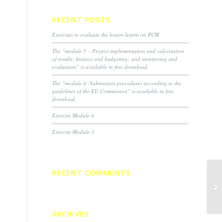
RECENT POSTS
Exercises to evaluate the lesson-learnt on PCM
The “module 5 – Project implementation and valorisation
of results; finance and budgeting; and monitoring and
evaluation” is available in free download.
The “module 4 -Submission procedures according to the
guidelines of the EU Commission” is available in free
download.
Exercise Module 4
Exercise Module 3
RECENT COMMENTS
ARCHIVES