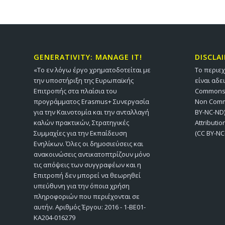
GENERATIVITY: MANAGE IT!
DISCLA
«Το εν λόγω έργο χρηματοδοτείται με
Το περιε
την υποστήριξη της Ευρωπαϊκής
είναι αδε
Επιτροπής στα πλαίσια του
Commons A
προγράμματος Erasmus+ Συνεργασία
Non Comme
για την Καινοτομία και την ανταλλαγή
BY-NC-ND)
καλών πρακτικών, Στρατηγικές
Attributi
Συμμαχίες για την Εκπαίδευση
(CC BY-NC
Ενηλίκων. Όλες οι δημοσιεύσεις και
ανακοινώσεις αντικατοπτρίζουν μόνο
τις απόψεις των συγγραφέων και η
Επιτροπή δεν μπορεί να θεωρηθεί
υπεύθυνη για την όποια χρήση
πληροφοριών που περιέχονται σε
αυτήν. Αριθμός Έργου: 2016 - 1-BE01-
KA204-016279