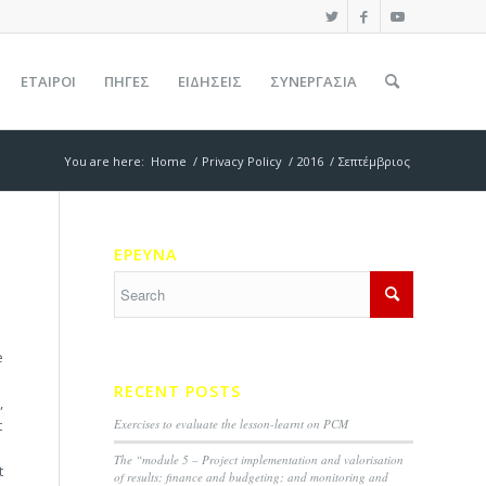
ΕΤΑΊΡΟΙ
ΠΗΓΕΣ
ΕΙΔΉΣΕΙΣ
ΣΥΝΕΡΓΑΣΙΑ
You are here:
Home
/
Privacy Policy
/
2016
/
Σεπτέμβριος
ΕΡΕΥΝΑ
e
RECENT POSTS
,
Exercises to evaluate the lesson-learnt on PCM
t
The “module 5 – Project implementation and valorisation
t
of results; finance and budgeting; and monitoring and