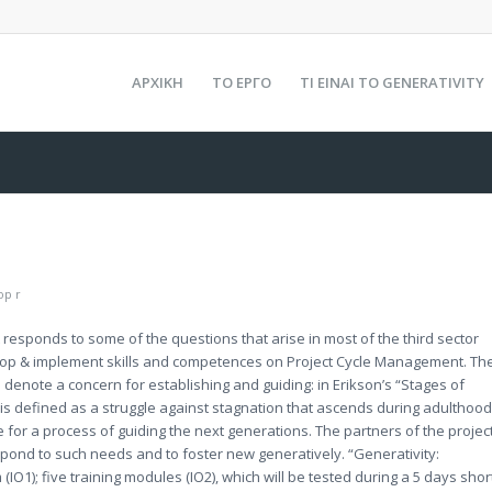
ΑΡΧΙΚΗ
ΤΟ ΕΡΓΟ
ΤΙ ΕΙΝΑΙ ΤΟ GENERATIVITY
op r
at responds to some of the questions that arise in most of the third sector
elop & implement skills and competences on Project Cycle Management. Th
o denote a concern for establishing and guiding: in Erikson’s “Stages of
is defined as a struggle against stagnation that ascends during adulthood
 for a process of guiding the next generations. The partners of the projec
spond to such needs and to foster new generatively. “Generativity:
(IO1); five training modules (IO2), which will be tested during a 5 days shor