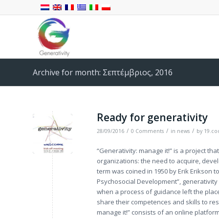
Archive for month: Σεπτέμβριος, 2016
Ready for generativity
/
/
/
28/09/2016
0 Comments
in
news
by
19.co
“Generativity: manage it!” is a project th
organizations: the need to acquire, dev
term was coined in 1950 by Erik Erikson t
Psychosocial Development”, generativity 
when a process of guidance left the place
share their competences and skills to re
manage it!” consists of an online platform 