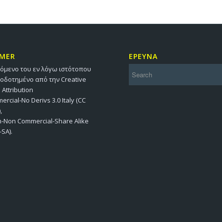
IMER
ΕΡΕΥΝΑ
χόμενο του εν λόγω ιστότοπου
ιοδοτημένο από την Creative
ttribution
rcial-No Derivs 3.0 Italy (CC
,
on-Non Commercial-Share Alike
-SA).