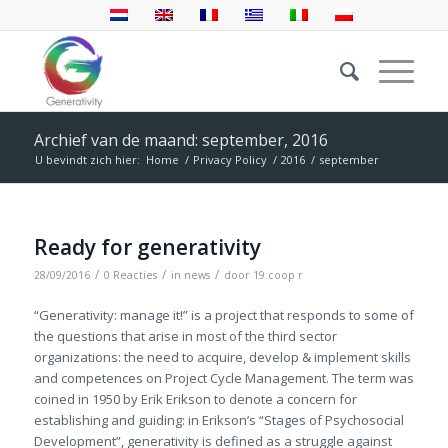
Archief van de maand: september, 2016
U bevindt zich hier:
Home
/
Privacy Policy
/
2016
/
september
Ready for generativity
/
/
/
28/09/2016
0 Reacties
in
news
door
19.coop r
“Generativity: manage it!” is a project that responds to some of
the questions that arise in most of the third sector
organizations: the need to acquire, develop & implement skills
and competences on Project Cycle Management. The term was
coined in 1950 by Erik Erikson to denote a concern for
establishing and guiding: in Erikson’s “Stages of Psychosocial
Development”, generativity is defined as a struggle against