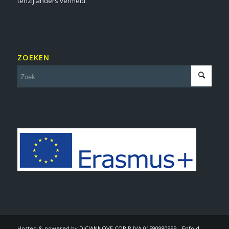
tenzij anders vermeld.
ZOEKEN
Hosted & powered by
DICIANNOVE COP
P.IVA 01590980999 -
Enfold