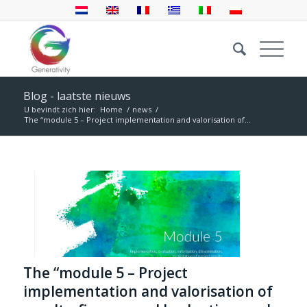
Blog - laatste nieuws
U bevindt zich hier:
Home
/
news
/
The “module 5 – Project implementation and valorisation of...
The “module 5 – Project
implementation and valorisation of