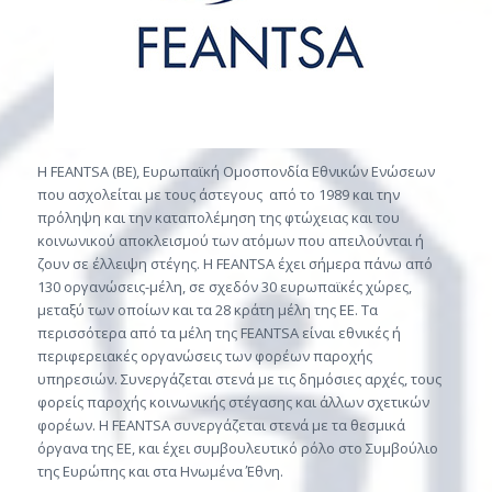
Η FEANTSA (BE), Ευρωπαϊκή Ομοσπονδία Εθνικών Ενώσεων
που ασχολείται με τους άστεγους από το 1989 και την
πρόληψη και την καταπολέμηση της φτώχειας και του
κοινωνικού αποκλεισμού των ατόμων που απειλούνται ή
ζουν σε έλλειψη στέγης. Η FEANTSA έχει σήμερα πάνω από
130 οργανώσεις-μέλη, σε σχεδόν 30 ευρωπαϊκές χώρες,
μεταξύ των οποίων και τα 28 κράτη μέλη της ΕΕ. Τα
περισσότερα από τα μέλη της FEANTSA είναι εθνικές ή
περιφερειακές οργανώσεις των φορέων παροχής
υπηρεσιών. Συνεργάζεται στενά με τις δημόσιες αρχές, τους
φορείς παροχής κοινωνικής στέγασης και άλλων σχετικών
φορέων. Η FEANTSA συνεργάζεται στενά με τα θεσμικά
όργανα της ΕΕ, και έχει συμβουλευτικό ρόλο στο Συμβούλιο
της Ευρώπης και στα Ηνωμένα Έθνη.