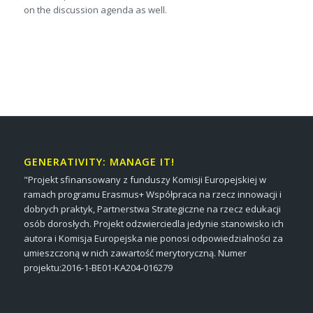
on the discussion agenda as well.
GENERATIVITY: MANAGE IT!
"Projekt sfinansowany z funduszy Komisji Europejskiej w
ramach programu Erasmus+ Współpraca na rzecz innowacji i
dobrych praktyk, Partnerstwa Strategiczne na rzecz edukacji
osób dorosłych. Projekt odzwierciedla jedynie stanowisko ich
autora i Komisja Europejska nie ponosi odpowiedzialności za
umieszczoną w nich zawartość merytoryczną. Numer
projektu:2016-1-BE01-KA204-016279