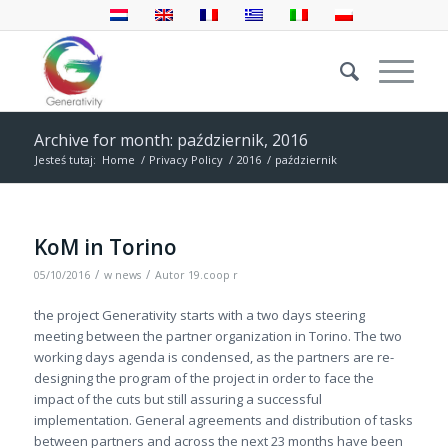
Archive for month: październik, 2016
Jesteś tutaj:
Home
/
Privacy Policy
/
2016
/
październik
KoM in Torino
/
/
05/10/2016
w
news
Autor
19.coop r
the project Generativity starts with a two days steering
meeting between the partner organization in Torino. The two
working days agenda is condensed, as the partners are re-
designing the program of the project in order to face the
impact of the cuts but still assuring a successful
implementation. General agreements and distribution of tasks
between partners and across the next 23 months have been