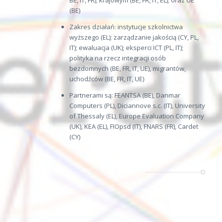
BE, IT, FR); krajowym (BE, FR, IT, EL); oraz UE
(BE)
Zakres działań: instytucje szkolnictwa
wyższego (EL); zarządzanie jakością (CY, PL,
IT); ewaluacja (UK); eksperci ICT (PL, IT);
polityka na rzecz integracji osób
bezdomnych (BE, FR, IT, UE), migrantów,
uchodźców (BE, FR, IT, UE)
Partnerami są: FEANTSA (BE), Danmar
Computers (PL), Diciannove s.c. (IT), University
of Thessaly (EL), Europe Evaluation Company
(UK), KEA (EL), FIOpsd (IT), FNARS (FR), Cardet
(CY)