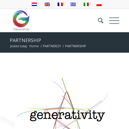
PARTNERSHIP
Jesteś tutaj:
Home
/
PARTNERZY
/
PARTNERSHIP