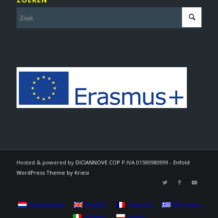
Hosted & powered by
DICIANNOVE COP
P.IVA 01590980999 -
Enfold
WordPress Theme by Kriesi
Nederlands
English
Français
Ελληνικα
Italiano
polski