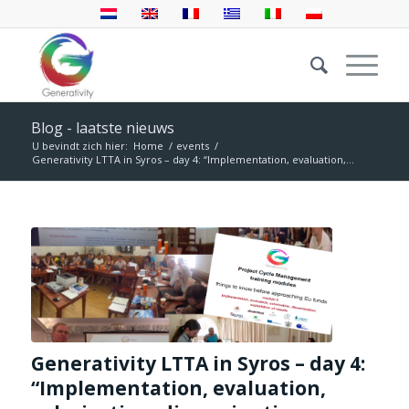
Blog - laatste nieuws
U bevindt zich hier:
Home
/
events
/
Generativity LTTA in Syros – day 4: “Implementation, evaluation,...
Generativity LTTA in Syros – day 4:
“Implementation, evaluation,