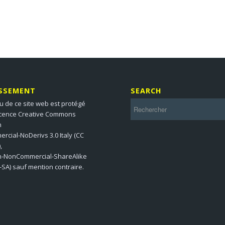
ISSEMENT
SEARCH
u de ce site web est protégé
icence Creative Commons
n
cial-NoDerivs 3.0 Italy (CC
,
on-NonCommercial-ShareAlike
-SA) sauf mention contraire.