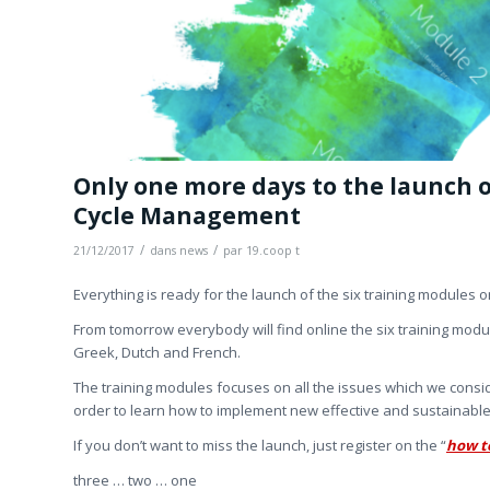
Only one more days to the launch o
Cycle Management
/
/
21/12/2017
dans
news
par
19.coop t
Everything is ready for the launch of the six training modules 
From tomorrow everybody will find online the six training modul
Greek, Dutch and French.
The training modules focuses on all the issues which we consi
order to learn how to implement new effective and sustainable
If you don’t want to miss the launch, just register on the “
how t
three … two … one