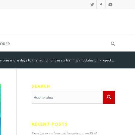
ORER
y one more days to the launch of the six training modules on Project...
SEARCH
RECENT POSTS
Exercises to evaluate the lesson-learnt on PCM