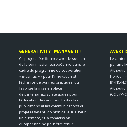
GENERATIVITY: MANAGE IT!
AVERT
Ce projet a été financé avec le soutien
Le conten
de la commission européenne dans le
par une l
cadre du programme de coopération
Attributio
« Erasmus + » pour l’innovation et
NonCommer
l’échange de bonnes pratiques, qui
BY-NC-ND)
favorise la mise en place
Attributi
de partenariats stratégiques pour
(CC BY-NC
l’éducation des adultes. Toutes les
publications et les communications du
projet reflètent l’opinion de leur auteur
uniquement, et la commission
européenne ne peut être tenue