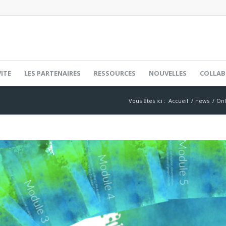
ITE
LES PARTENAIRES
RESSOURCES
NOUVELLES
COLLAB
Vous êtes ici :
Accueil
/
news
/
Onl