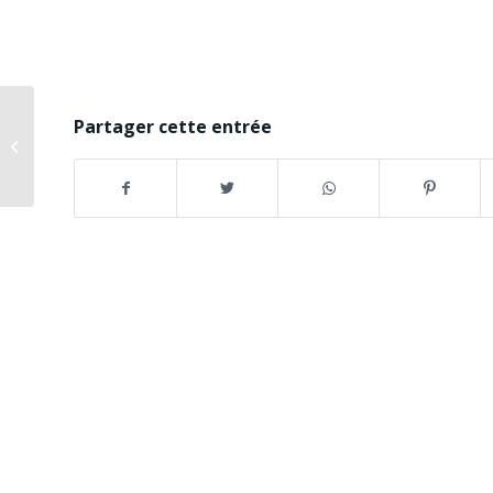
Few days for the
Partager cette entrée
training modules on
project cycle
management