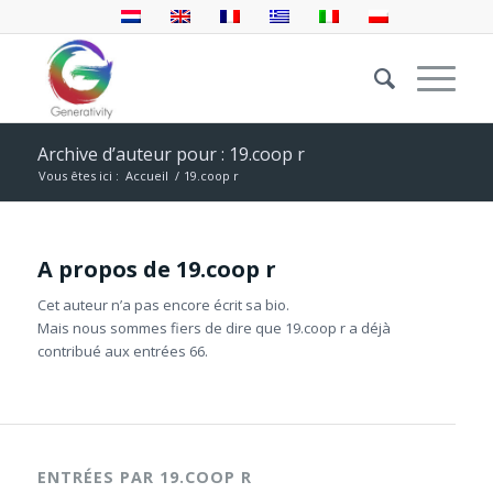
Archive d’auteur pour : 19.coop r
Vous êtes ici :
Accueil
/
19.coop r
A propos de
19.coop r
Cet auteur n’a pas encore écrit sa bio.
Mais nous sommes fiers de dire que
19.coop r
a déjà
contribué aux entrées 66.
ENTRÉES PAR 19.COOP R