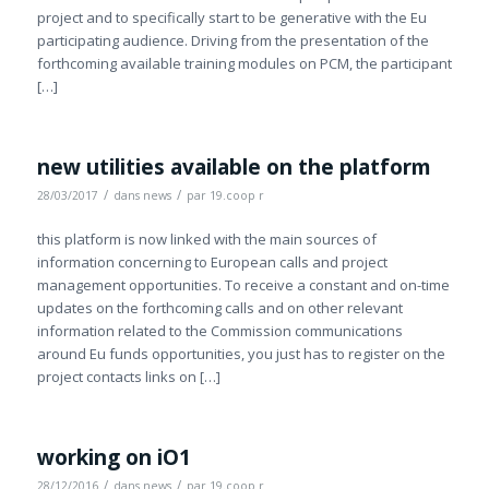
project and to specifically start to be generative with the Eu
participating audience. Driving from the presentation of the
forthcoming available training modules on PCM, the participant
[…]
new utilities available on the platform
/
/
28/03/2017
dans
news
par
19.coop r
this platform is now linked with the main sources of
information concerning to European calls and project
management opportunities. To receive a constant and on-time
updates on the forthcoming calls and on other relevant
information related to the Commission communications
around Eu funds opportunities, you just has to register on the
project contacts links on […]
working on iO1
/
/
28/12/2016
dans
news
par
19.coop r