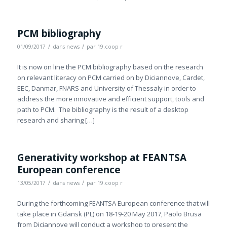
PCM bibliography
/
/
01/09/2017
dans
news
par
19.coop r
It is now on line the PCM bibliography based on the research
on relevant literacy on PCM carried on by Diciannove, Cardet,
EEC, Danmar, FNARS and University of Thessaly in order to
address the more innovative and efficient support, tools and
path to PCM. The bibliography is the result of a desktop
research and sharing […]
Generativity workshop at FEANTSA
European conference
/
/
13/05/2017
dans
news
par
19.coop r
During the forthcoming FEANTSA European conference that will
take place in Gdansk (PL) on 18-19-20 May 2017, Paolo Brusa
from Diciannove will conduct a workshop to present the