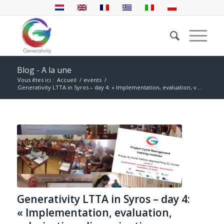
Blog - A la une
Vous êtes ici :
Accueil
/
events
/
Generativity LTTA in Syros – day 4: « Implementation, evaluation, v...
Generativity LTTA in Syros – day 4:
« Implementation, evaluation,