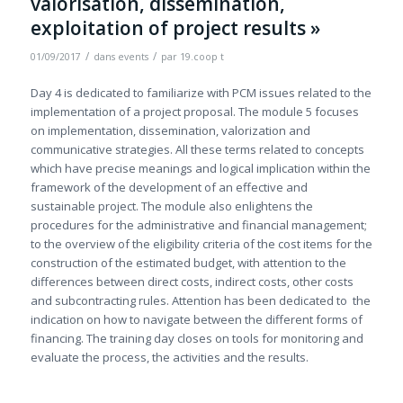
valorisation, dissemination,
exploitation of project results »
/
/
01/09/2017
dans
events
par
19.coop t
Day 4 is dedicated to familiarize with PCM issues related to the
implementation of a project proposal. The module 5 focuses
on implementation, dissemination, valorization and
communicative strategies. All these terms related to concepts
which have precise meanings and logical implication within the
framework of the development of an effective and
sustainable project. The module also enlightens the
procedures for the administrative and financial management;
to the overview of the eligibility criteria of the cost items for the
construction of the estimated budget, with attention to the
differences between direct costs, indirect costs, other costs
and subcontracting rules. Attention has been dedicated to the
indication on how to navigate between the different forms of
financing. The training day closes on tools for monitoring and
evaluate the process, the activities and the results.