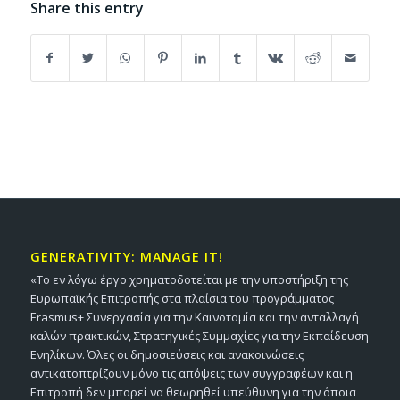
Share this entry
GENERATIVITY: MANAGE IT!
«Το εν λόγω έργο χρηματοδοτείται με την υποστήριξη της
Ευρωπαϊκής Επιτροπής στα πλαίσια του προγράμματος
Erasmus+ Συνεργασία για την Καινοτομία και την ανταλλαγή
καλών πρακτικών, Στρατηγικές Συμμαχίες για την Εκπαίδευση
Ενηλίκων. Όλες οι δημοσιεύσεις και ανακοινώσεις
αντικατοπτρίζουν μόνο τις απόψεις των συγγραφέων και η
Επιτροπή δεν μπορεί να θεωρηθεί υπεύθυνη για την όποια