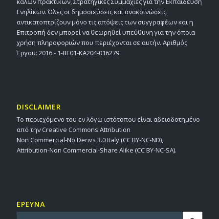
καλών πρακτικών, Στρατηγικές Συμμαχίες για την Εκπαίδευση
Ενηλίκων. Όλες οι δημοσιεύσεις και ανακοινώσεις
αντικατοπτρίζουν μόνο τις απόψεις των συγγραφέων και η
Επιτροπή δεν μπορεί να θεωρηθεί υπεύθυνη για την όποια
χρήση πληροφοριών που περιέχονται σε αυτήν. Αριθμός
Έργου: 2016 - 1-BE01-KA204-016279
DISCLAIMER
Το περιεχόμενο του εν λόγω ιστότοπου είναι αδειοδοτημένο
από την Creative Commons Attribution
Non Commercial-No Derivs 3.0 Italy (CC BY-NC-ND),
Attribution-Non Commercial-Share Alike (CC BY-NC-SA).
ΕΡΕΥΝΑ