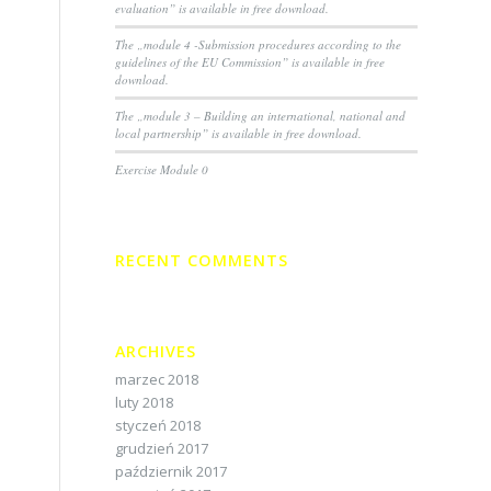
evaluation” is available in free download.
The „module 4 -Submission procedures according to the
guidelines of the EU Commission” is available in free
download.
The „module 3 – Building an international, national and
local partnership” is available in free download.
Exercise Module 0
RECENT COMMENTS
ARCHIVES
marzec 2018
luty 2018
styczeń 2018
grudzień 2017
październik 2017