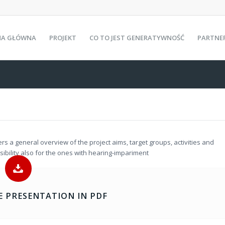
NA GŁÓWNA
PROJEKT
CO TO JEST GENERATYWNOŚĆ
PARTNE
ffers a general overview of the project aims, target groups, activities and
ssibility also for the ones with hearing-impariment
 PRESENTATION IN PDF