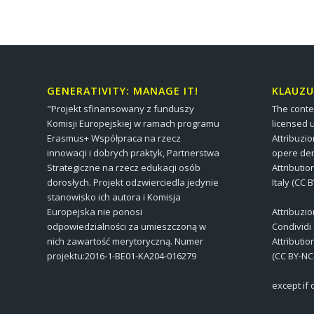
GENERATIVITY: MANAGE IT!
KLAUZU
"Projekt sfinansowany z funduszy
The conte
Komisji Europejskiej w ramach programu
licensed 
Erasmus+ Współpraca na rzecz
Attribuzi
innowacji i dobrych praktyk, Partnerstwa
opere der
Strategiczne na rzecz edukacji osób
Attributi
dorosłych. Projekt odzwierciedla jedynie
Italy (CC 
stanowisko ich autora i Komisja
Europejska nie ponosi
Attribuzi
odpowiedzialności za umieszczoną w
Condividi
nich zawartość merytoryczną. Numer
Attributi
projektu:2016-1-BE01-KA204-016279
(CC BY-NC
except if