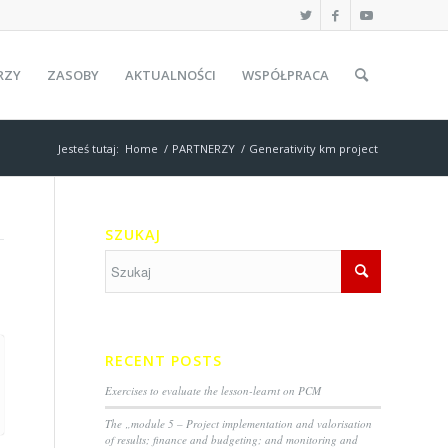
RZY
ZASOBY
AKTUALNOŚCI
WSPÓŁPRACA
Jesteś tutaj:
Home
/
PARTNERZY
/
Generativity km project
SZUKAJ
RECENT POSTS
Exercises to evaluate the lesson-learnt on PCM
The „module 5 – Project implementation and valorisation
of results; finance and budgeting; and monitoring and