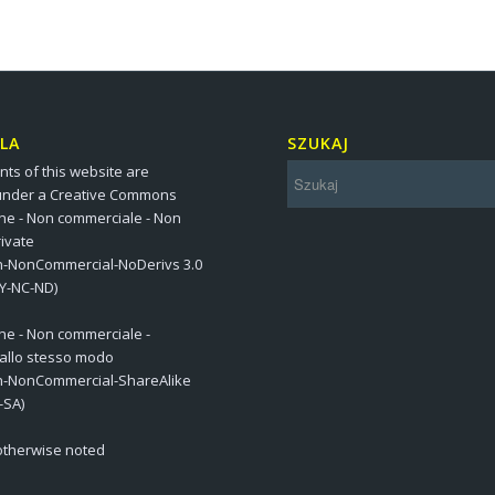
LA
SZUKAJ
nts of this website are
under a Creative Commons
one - Non commerciale - Non
ivate
on-NonCommercial-NoDerivs 3.0
BY-NC-ND)
one - Non commerciale -
 allo stesso modo
on-NonCommercial-ShareAlike
-SA)
 otherwise noted