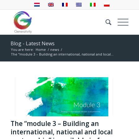
Blog - Latest News
You are here:
Home
/
news
/
The “module 3 – Building an international, national and local...
The “module 3 – Building an
international, national and local